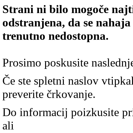
Strani ni bilo mogoče najt
odstranjena, da se nahaja
trenutno nedostopna.
Prosimo poskusite naslednj
Če ste spletni naslov vtipkal
preverite črkovanje.
Do informacij poizkusite pr
ali