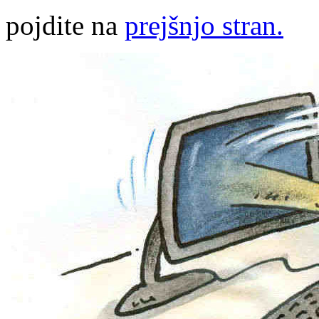
pojdite na
prejšnjo stran.