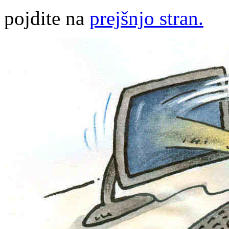
pojdite na
prejšnjo stran.