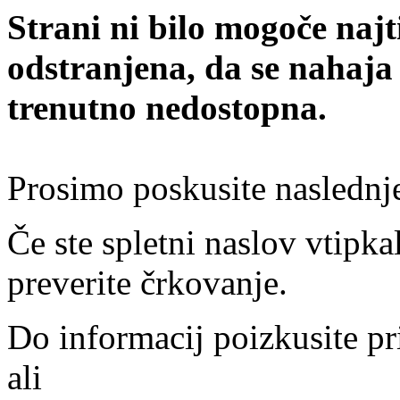
Strani ni bilo mogoče najt
odstranjena, da se nahaja
trenutno nedostopna.
Prosimo poskusite naslednj
Če ste spletni naslov vtipkal
preverite črkovanje.
Do informacij poizkusite pr
ali