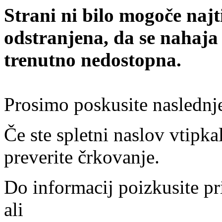
Strani ni bilo mogoče najt
odstranjena, da se nahaja
trenutno nedostopna.
Prosimo poskusite naslednj
Če ste spletni naslov vtipkal
preverite črkovanje.
Do informacij poizkusite pr
ali