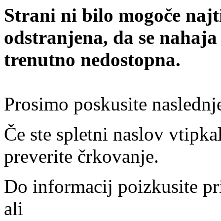
Strani ni bilo mogoče najt
odstranjena, da se nahaja
trenutno nedostopna.
Prosimo poskusite naslednj
Če ste spletni naslov vtipkal
preverite črkovanje.
Do informacij poizkusite pr
ali