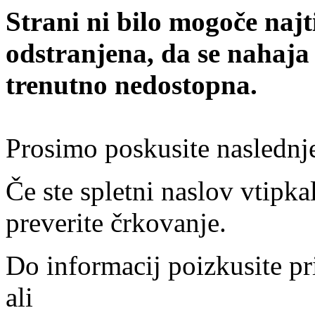
Strani ni bilo mogoče najt
odstranjena, da se nahaja
trenutno nedostopna.
Prosimo poskusite naslednj
Če ste spletni naslov vtipkal
preverite črkovanje.
Do informacij poizkusite pr
ali