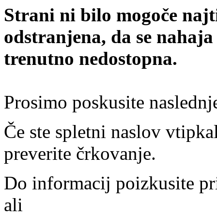
Strani ni bilo mogoče najt
odstranjena, da se nahaja
trenutno nedostopna.
Prosimo poskusite naslednj
Če ste spletni naslov vtipkal
preverite črkovanje.
Do informacij poizkusite pr
ali