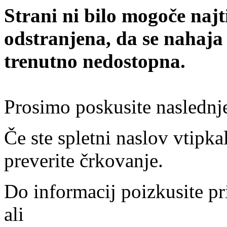
Strani ni bilo mogoče najt
odstranjena, da se nahaja
trenutno nedostopna.
Prosimo poskusite naslednj
Če ste spletni naslov vtipkal
preverite črkovanje.
Do informacij poizkusite pr
ali