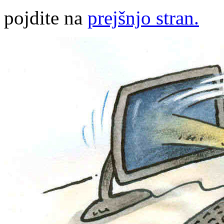
pojdite na
prejšnjo stran.