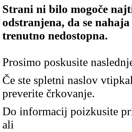
Strani ni bilo mogoče najt
odstranjena, da se nahaja
trenutno nedostopna.
Prosimo poskusite naslednj
Če ste spletni naslov vtipkal
preverite črkovanje.
Do informacij poizkusite pr
ali