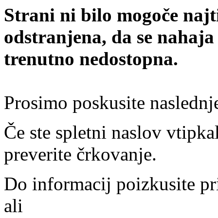
Strani ni bilo mogoče najt
odstranjena, da se nahaja
trenutno nedostopna.
Prosimo poskusite naslednj
Če ste spletni naslov vtipkal
preverite črkovanje.
Do informacij poizkusite pr
ali