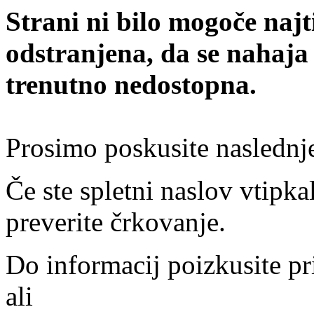
Strani ni bilo mogoče najt
odstranjena, da se nahaja
trenutno nedostopna.
Prosimo poskusite naslednj
Če ste spletni naslov vtipkal
preverite črkovanje.
Do informacij poizkusite pr
ali