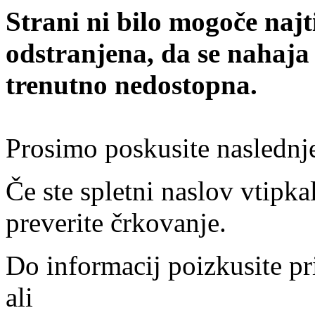
Strani ni bilo mogoče najt
odstranjena, da se nahaja
trenutno nedostopna.
Prosimo poskusite naslednj
Če ste spletni naslov vtipkal
preverite črkovanje.
Do informacij poizkusite pr
ali