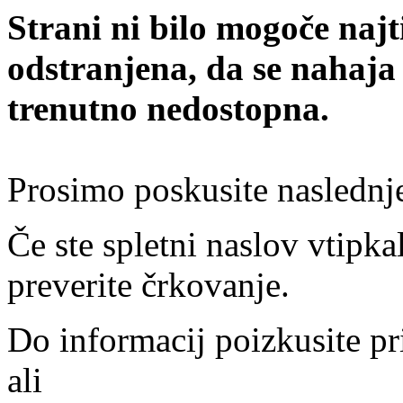
Strani ni bilo mogoče najt
odstranjena, da se nahaja
trenutno nedostopna.
Prosimo poskusite naslednj
Če ste spletni naslov vtipkal
preverite črkovanje.
Do informacij poizkusite pr
ali