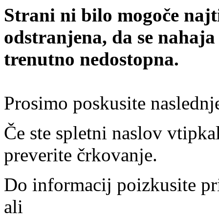
Strani ni bilo mogoče najt
odstranjena, da se nahaja
trenutno nedostopna.
Prosimo poskusite naslednj
Če ste spletni naslov vtipkal
preverite črkovanje.
Do informacij poizkusite pr
ali