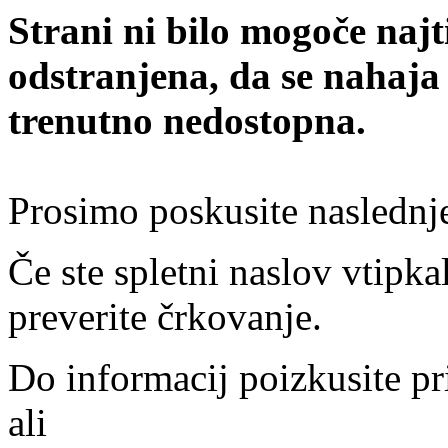
Strani ni bilo mogoče najt
odstranjena, da se nahaja
trenutno nedostopna.
Prosimo poskusite naslednj
Če ste spletni naslov vtipkal
preverite črkovanje.
Do informacij poizkusite pr
ali