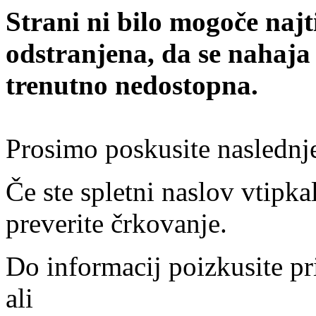
Strani ni bilo mogoče najt
odstranjena, da se nahaja
trenutno nedostopna.
Prosimo poskusite naslednj
Če ste spletni naslov vtipkal
preverite črkovanje.
Do informacij poizkusite pr
ali