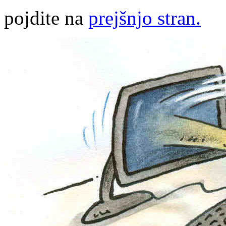
pojdite na
prejšnjo stran.