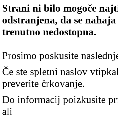
Strani ni bilo mogoče najt
odstranjena, da se nahaja
trenutno nedostopna.
Prosimo poskusite naslednj
Če ste spletni naslov vtipkal
preverite črkovanje.
Do informacij poizkusite pr
ali