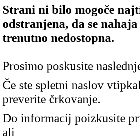
Strani ni bilo mogoče najt
odstranjena, da se nahaja
trenutno nedostopna.
Prosimo poskusite naslednj
Če ste spletni naslov vtipkal
preverite črkovanje.
Do informacij poizkusite pr
ali