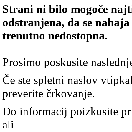
Strani ni bilo mogoče najt
odstranjena, da se nahaja
trenutno nedostopna.
Prosimo poskusite naslednj
Če ste spletni naslov vtipkal
preverite črkovanje.
Do informacij poizkusite pr
ali