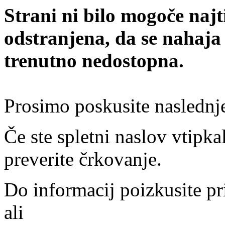
Strani ni bilo mogoče najt
odstranjena, da se nahaja
trenutno nedostopna.
Prosimo poskusite naslednj
Če ste spletni naslov vtipkal
preverite črkovanje.
Do informacij poizkusite pr
ali