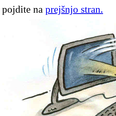
pojdite na
prejšnjo stran.