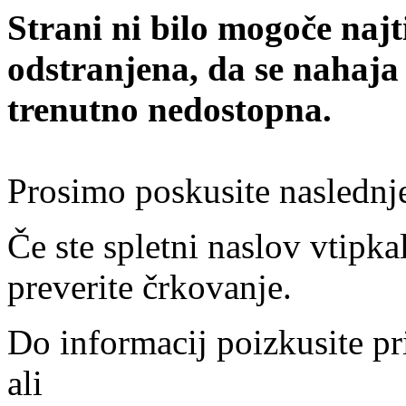
Strani ni bilo mogoče najt
odstranjena, da se nahaja
trenutno nedostopna.
Prosimo poskusite naslednj
Če ste spletni naslov vtipkal
preverite črkovanje.
Do informacij poizkusite pr
ali