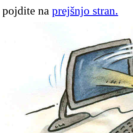
pojdite na
prejšnjo stran.