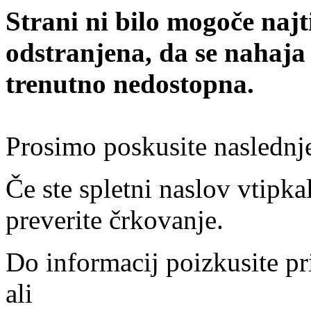
Strani ni bilo mogoče najt
odstranjena, da se nahaja
trenutno nedostopna.
Prosimo poskusite naslednj
Če ste spletni naslov vtipkal
preverite črkovanje.
Do informacij poizkusite pr
ali