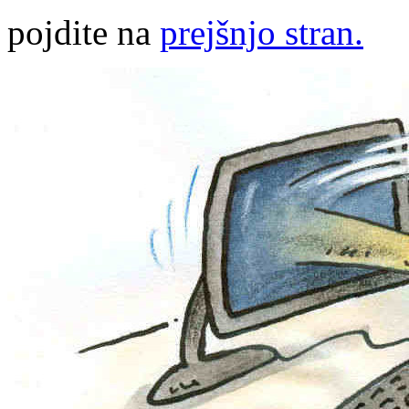
pojdite na
prejšnjo stran.