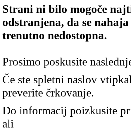
Strani ni bilo mogoče najt
odstranjena, da se nahaja
trenutno nedostopna.
Prosimo poskusite naslednj
Če ste spletni naslov vtipkal
preverite črkovanje.
Do informacij poizkusite pr
ali