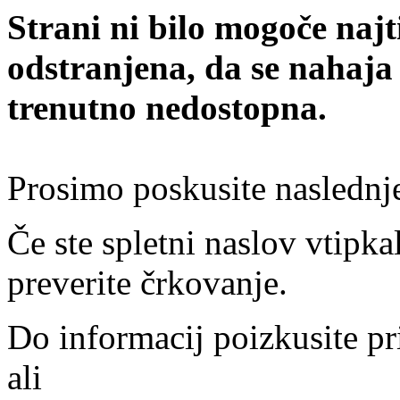
Strani ni bilo mogoče najt
odstranjena, da se nahaja
trenutno nedostopna.
Prosimo poskusite naslednj
Če ste spletni naslov vtipkal
preverite črkovanje.
Do informacij poizkusite pr
ali