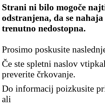
Strani ni bilo mogoče najt
odstranjena, da se nahaja
trenutno nedostopna.
Prosimo poskusite naslednj
Če ste spletni naslov vtipkal
preverite črkovanje.
Do informacij poizkusite pr
ali