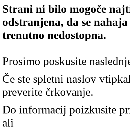
Strani ni bilo mogoče najt
odstranjena, da se nahaja
trenutno nedostopna.
Prosimo poskusite naslednj
Če ste spletni naslov vtipkal
preverite črkovanje.
Do informacij poizkusite pr
ali