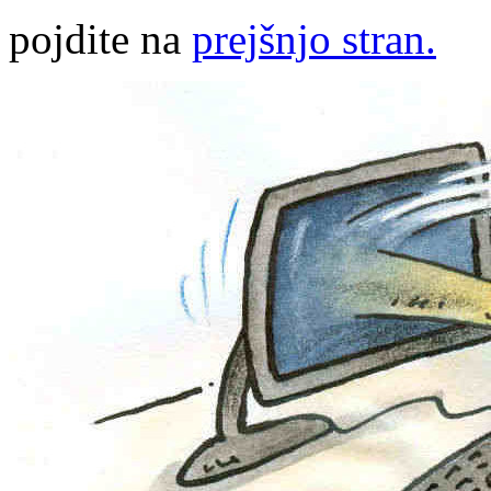
pojdite na
prejšnjo stran.