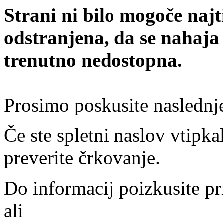
Strani ni bilo mogoče najt
odstranjena, da se nahaja
trenutno nedostopna.
Prosimo poskusite naslednj
Če ste spletni naslov vtipkal
preverite črkovanje.
Do informacij poizkusite pr
ali