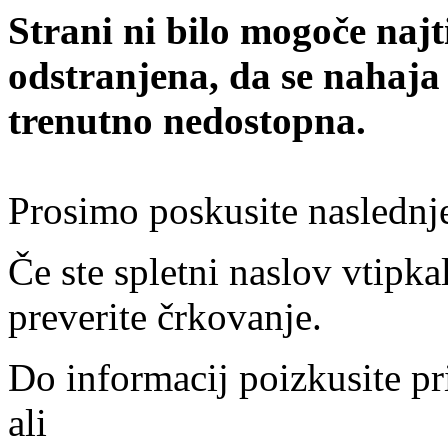
Strani ni bilo mogoče najt
odstranjena, da se nahaja
trenutno nedostopna.
Prosimo poskusite naslednj
Če ste spletni naslov vtipkal
preverite črkovanje.
Do informacij poizkusite pr
ali