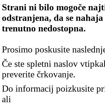
Strani ni bilo mogoče najt
odstranjena, da se nahaja
trenutno nedostopna.
Prosimo poskusite naslednj
Če ste spletni naslov vtipkal
preverite črkovanje.
Do informacij poizkusite pr
ali