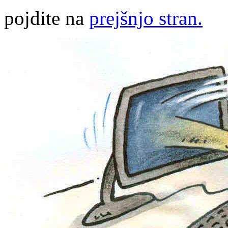
pojdite na
prejšnjo stran.