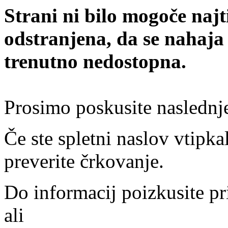
Strani ni bilo mogoče najt
odstranjena, da se nahaja
trenutno nedostopna.
Prosimo poskusite naslednj
Če ste spletni naslov vtipkal
preverite črkovanje.
Do informacij poizkusite pr
ali