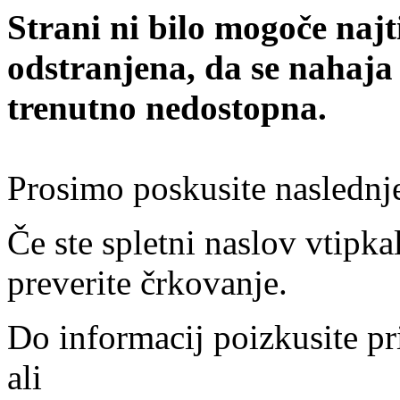
Strani ni bilo mogoče najt
odstranjena, da se nahaja
trenutno nedostopna.
Prosimo poskusite naslednj
Če ste spletni naslov vtipkal
preverite črkovanje.
Do informacij poizkusite pr
ali