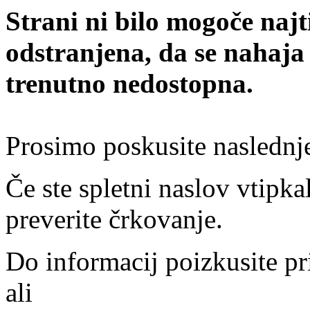
Strani ni bilo mogoče najt
odstranjena, da se nahaja
trenutno nedostopna.
Prosimo poskusite naslednj
Če ste spletni naslov vtipkal
preverite črkovanje.
Do informacij poizkusite pr
ali