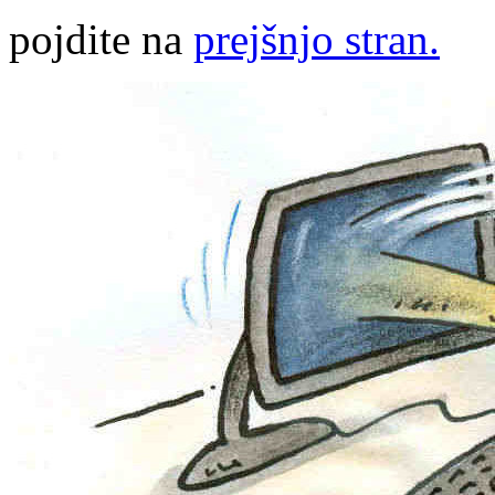
pojdite na
prejšnjo stran.