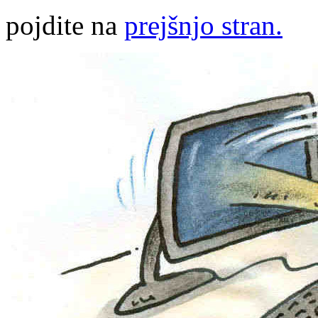
pojdite na
prejšnjo stran.