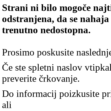
Strani ni bilo mogoče najt
odstranjena, da se nahaja
trenutno nedostopna.
Prosimo poskusite naslednj
Če ste spletni naslov vtipkal
preverite črkovanje.
Do informacij poizkusite pr
ali