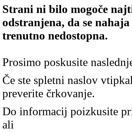
Strani ni bilo mogoče najt
odstranjena, da se nahaja
trenutno nedostopna.
Prosimo poskusite naslednj
Če ste spletni naslov vtipkal
preverite črkovanje.
Do informacij poizkusite pr
ali