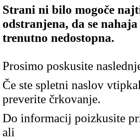
Strani ni bilo mogoče najt
odstranjena, da se nahaja
trenutno nedostopna.
Prosimo poskusite naslednj
Če ste spletni naslov vtipkal
preverite črkovanje.
Do informacij poizkusite pr
ali