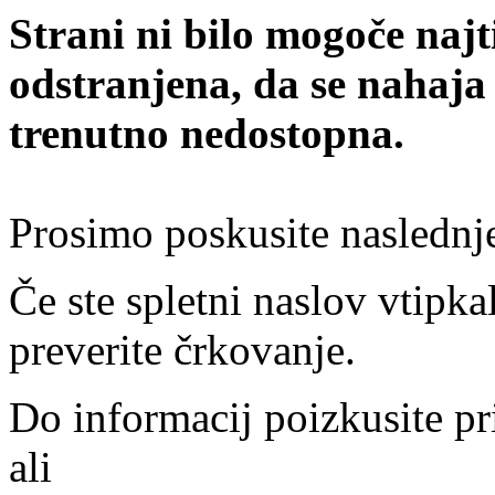
Strani ni bilo mogoče najt
odstranjena, da se nahaja
trenutno nedostopna.
Prosimo poskusite naslednj
Če ste spletni naslov vtipkal
preverite črkovanje.
Do informacij poizkusite pr
ali