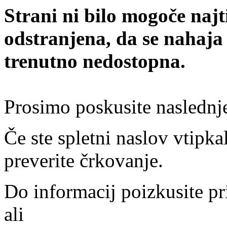
Strani ni bilo mogoče najt
odstranjena, da se nahaja
trenutno nedostopna.
Prosimo poskusite naslednj
Če ste spletni naslov vtipkal
preverite črkovanje.
Do informacij poizkusite pr
ali