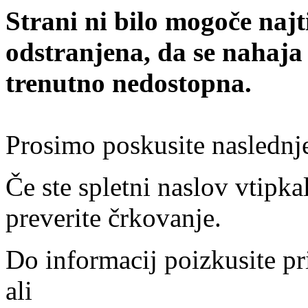
Strani ni bilo mogoče najt
odstranjena, da se nahaja
trenutno nedostopna.
Prosimo poskusite naslednj
Če ste spletni naslov vtipkal
preverite črkovanje.
Do informacij poizkusite pr
ali