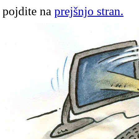
pojdite na
prejšnjo stran.