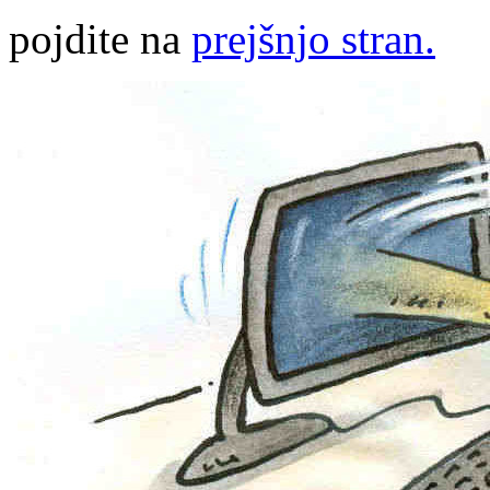
pojdite na
prejšnjo stran.