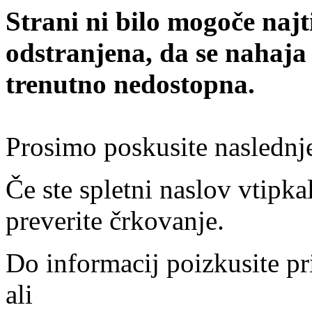
Strani ni bilo mogoče najt
odstranjena, da se nahaja
trenutno nedostopna.
Prosimo poskusite naslednj
Če ste spletni naslov vtipkal
preverite črkovanje.
Do informacij poizkusite pr
ali