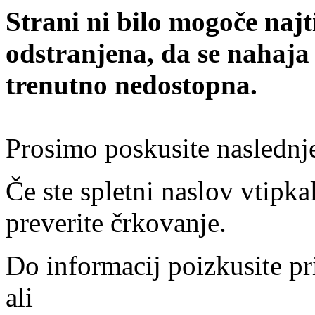
Strani ni bilo mogoče najt
odstranjena, da se nahaja
trenutno nedostopna.
Prosimo poskusite naslednj
Če ste spletni naslov vtipkal
preverite črkovanje.
Do informacij poizkusite pr
ali