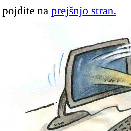
pojdite na
prejšnjo stran.