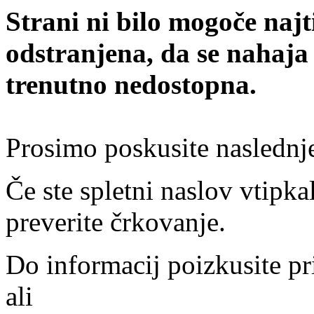
Strani ni bilo mogoče najt
odstranjena, da se nahaja
trenutno nedostopna.
Prosimo poskusite naslednj
Če ste spletni naslov vtipkal
preverite črkovanje.
Do informacij poizkusite pr
ali