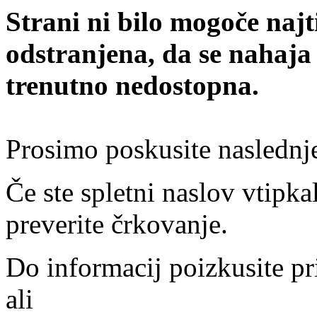
Strani ni bilo mogoče najt
odstranjena, da se nahaja
trenutno nedostopna.
Prosimo poskusite naslednj
Če ste spletni naslov vtipkal
preverite črkovanje.
Do informacij poizkusite pr
ali