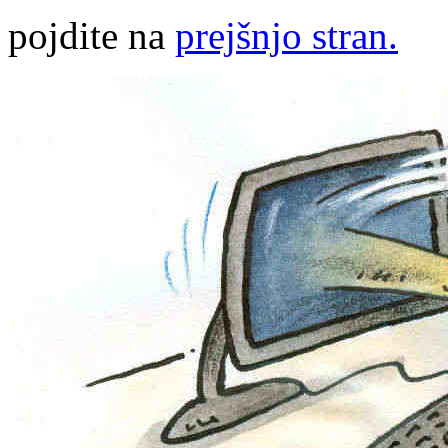
pojdite na
prejšnjo stran.