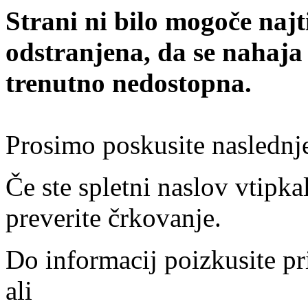
Strani ni bilo mogoče najt
odstranjena, da se nahaja
trenutno nedostopna.
Prosimo poskusite naslednj
Če ste spletni naslov vtipkal
preverite črkovanje.
Do informacij poizkusite pr
ali