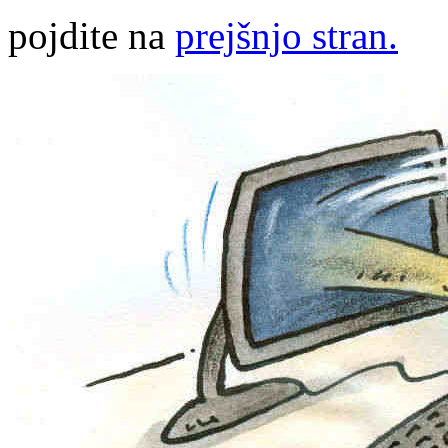
pojdite na
prejšnjo stran.