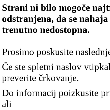
Strani ni bilo mogoče najt
odstranjena, da se nahaja
trenutno nedostopna.
Prosimo poskusite naslednj
Če ste spletni naslov vtipkal
preverite črkovanje.
Do informacij poizkusite pr
ali