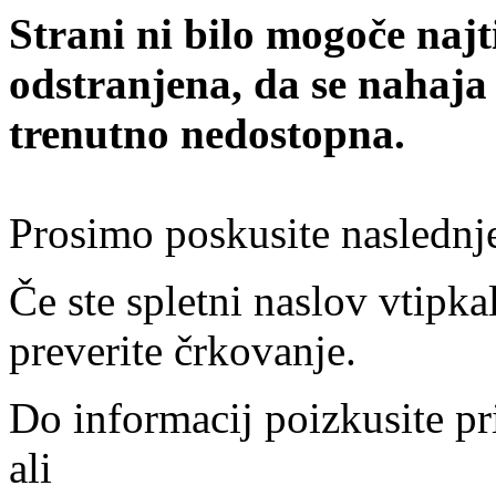
Strani ni bilo mogoče najt
odstranjena, da se nahaja
trenutno nedostopna.
Prosimo poskusite naslednj
Če ste spletni naslov vtipkal
preverite črkovanje.
Do informacij poizkusite pr
ali