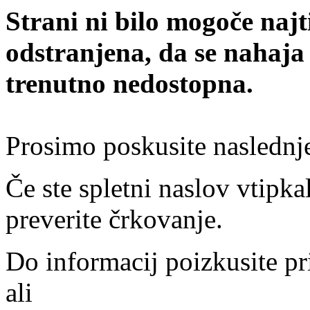
Strani ni bilo mogoče najt
odstranjena, da se nahaja
trenutno nedostopna.
Prosimo poskusite naslednj
Če ste spletni naslov vtipkal
preverite črkovanje.
Do informacij poizkusite pr
ali