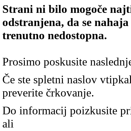
Strani ni bilo mogoče najt
odstranjena, da se nahaja
trenutno nedostopna.
Prosimo poskusite naslednj
Če ste spletni naslov vtipkal
preverite črkovanje.
Do informacij poizkusite pr
ali