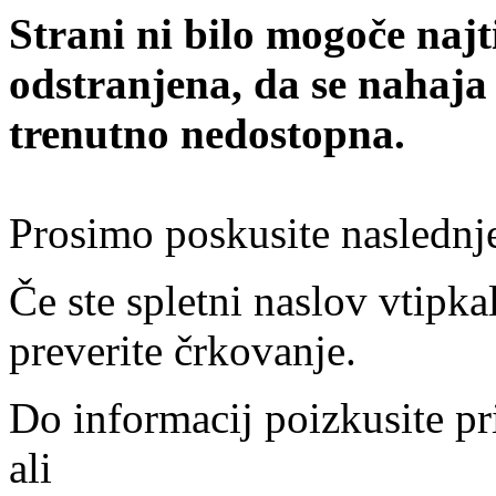
Strani ni bilo mogoče najt
odstranjena, da se nahaja
trenutno nedostopna.
Prosimo poskusite naslednj
Če ste spletni naslov vtipkal
preverite črkovanje.
Do informacij poizkusite pr
ali