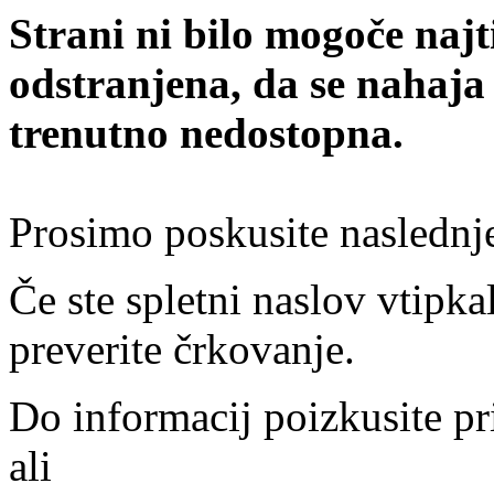
Strani ni bilo mogoče najt
odstranjena, da se nahaja
trenutno nedostopna.
Prosimo poskusite naslednj
Če ste spletni naslov vtipkal
preverite črkovanje.
Do informacij poizkusite pr
ali