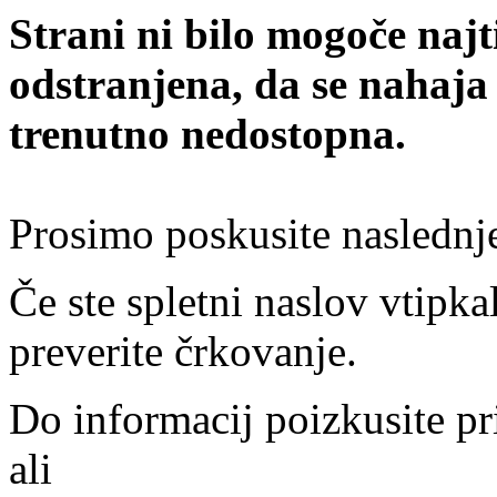
Strani ni bilo mogoče najt
odstranjena, da se nahaja
trenutno nedostopna.
Prosimo poskusite naslednj
Če ste spletni naslov vtipkal
preverite črkovanje.
Do informacij poizkusite pr
ali