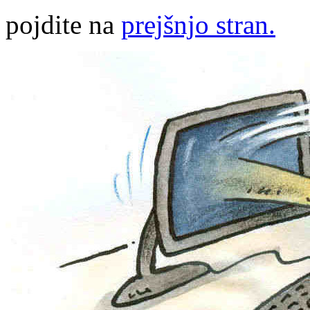
pojdite na
prejšnjo stran.