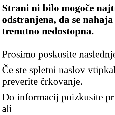
Strani ni bilo mogoče najt
odstranjena, da se nahaja
trenutno nedostopna.
Prosimo poskusite naslednj
Če ste spletni naslov vtipkal
preverite črkovanje.
Do informacij poizkusite pr
ali